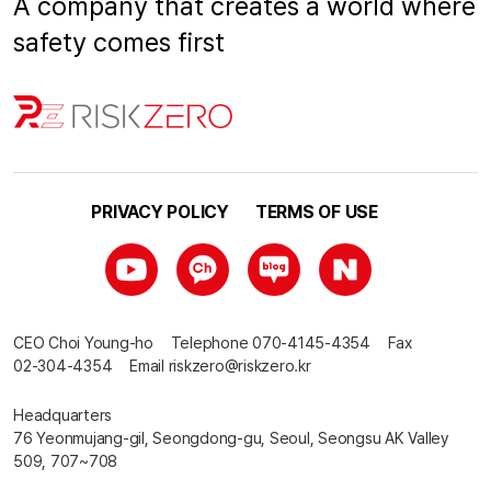
A company that creates a world where
safety comes first
PRIVACY POLICY
TERMS OF USE
CEO
Choi Young-ho
Telephone
070-4145-4354
Fax
02-304-4354
Email
riskzero@riskzero.kr
Headquarters
76 Yeonmujang-gil, Seongdong-gu, Seoul, Seongsu AK Valley
509, 707~708